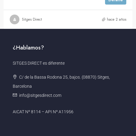
Sitges Direct
hace 2 años
¿Hablamos?
SITGES DIRECT es diferente
C/ de la Bassa Rodona 25, bajos. (08870) Sitges,
Barcelona
info@sitgesdirect.com
AICAT Nº 8114 – API Nº A11956