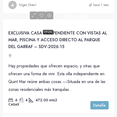
Sitges Direct
hace 1 mes
1.362.000€
EXCLUSIVA CASA INDEPENDIENTE CON VISTAS AL
VENTA
MAR, PISCINA Y ACCESO DIRECTO AL PARQUE
DEL GARRAF – SDV-2026-15
Hay propiedades que ofrecen espacio, y otras que
ofrecen una forma de vivir. Esta villa independiente en
Quint Mar reúne ambas cosas.~~Situada en una de las
zonas residenciales más tranquilas...
6
4
472.00
mts2
CASAS
Detalle