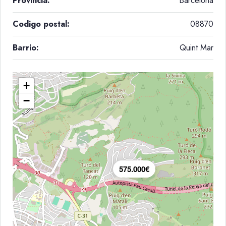
Provincia:
Barcelona
Codigo postal:
08870
Barrio:
Quint Mar
+
−
575.000€