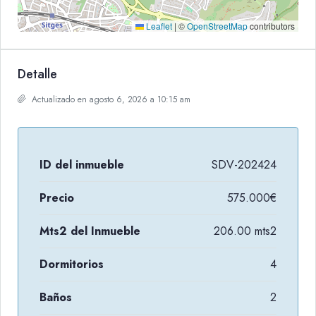
Leaflet
|
©
OpenStreetMap
contributors
Detalle
Actualizado en agosto 6, 2026 a 10:15 am
ID del inmueble
SDV-202424
Precio
575.000€
Mts2 del Inmueble
206.00 mts2
Dormitorios
4
Baños
2