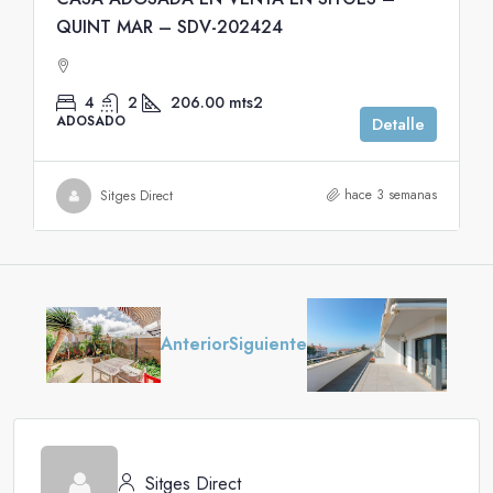
QUINT MAR – SDV-202424
4
2
206.00
mts2
ADOSADO
Detalle
hace 3 semanas
Sitges Direct
Anterior
Siguiente
Sitges Direct