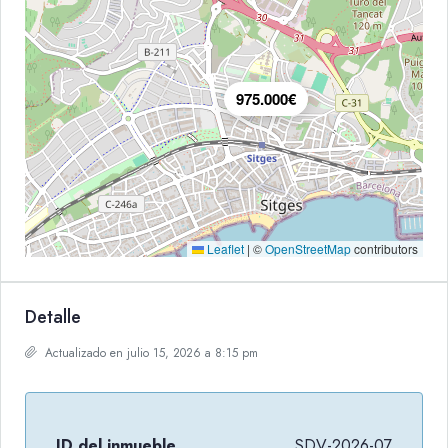
975.000€
Leaflet
|
©
OpenStreetMap
contributors
Detalle
Actualizado en julio 15, 2026 a 8:15 pm
ID del inmueble
SDV-2026-07