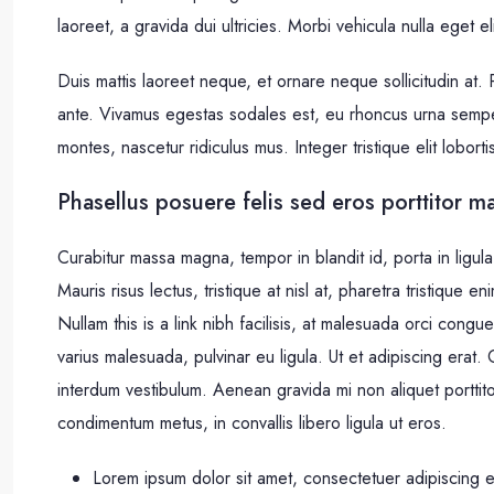
laoreet, a gravida dui ultricies. Morbi vehicula nulla eget e
Duis mattis laoreet neque, et ornare neque sollicitudin at.
ante. Vivamus egestas sodales est, eu rhoncus urna sempe
montes, nascetur ridiculus mus. Integer tristique elit lobor
Phasellus posuere felis sed eros porttitor ma
Curabitur massa magna, tempor in blandit id, porta in ligula.
Mauris risus lectus, tristique at nisl at, pharetra tristique en
Nullam this is a link nibh facilisis, at malesuada orci congu
varius malesuada, pulvinar eu ligula. Ut et adipiscing erat
interdum vestibulum. Aenean gravida mi non aliquet porttito
condimentum metus, in convallis libero ligula ut eros.
Lorem ipsum dolor sit amet, consectetuer adipiscing el