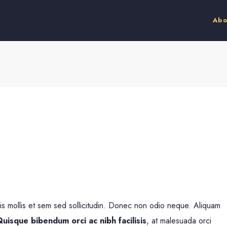
Abo
uis mollis et sem sed sollicitudin. Donec non odio neque. Aliquam
uisque bibendum orci ac nibh facilisis
, at malesuada orci