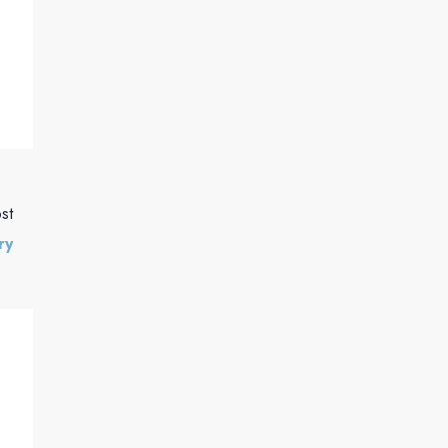
st
ry