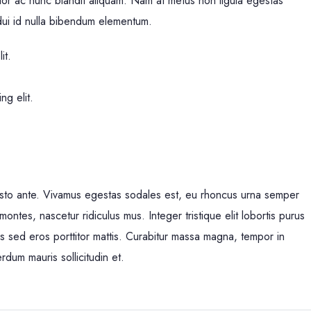
lor ac nunc blandit aliquam. Nam at metus non ligula egestas
ui id nulla bibendum elementum.
it.
ng elit.
justo ante. Vivamus egestas sodales est, eu rhoncus urna semper
ntes, nascetur ridiculus mus. Integer tristique elit lobortis purus
s sed eros porttitor mattis. Curabitur massa magna, tempor in
erdum mauris sollicitudin et.