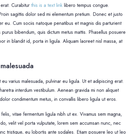
 erat. Curabitur
this is a text link
libero tempus congue.
 Proin sagittis dolor sed mi elementum pretium. Donec et justo
r eu. Cum sociis natoque penatibus et magnis dis parturient
rtis purus bibendum, quis dictum metus mattis. Phasellus posuere
r in blandit id, porta in ligula. Aliquam laoreet nisl massa, at
at malesuada
t eu varius malesuada, pulvinar eu ligula. Ut et adipiscing erat.
haretra interdum vestibulum. Aenean gravida mi non aliquet
 dolor condimentum metus, in convallis libero ligula ut eros.
 felis, vitae fermentum ligula nibh ut ex. Vivamus sem magna,
odo, velit vel porta vulputate, lorem sem accumsan nunc, nec
unc tristique, eu lobortis ante sodales. Etiam posuere leo ut leo