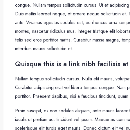
congue. Nullam tempus sollicitudin cursus. Ut et adipiscing
Duis mattis laoreet neque, et ornare neque sollicitudin at.
ante. Vivamus egestas sodales est, eu rhoncus urna sempe
montes, nascetur ridiculus mus. Integer tristique elit lobo
felis sed eros porttitor mattis. Curabitur massa magna, tempo
interdum mauris sollicitudin et.
Quisque this is a link nibh facilisis 
Nullam tempus sollicitudin cursus. Nulla elit mauris, volutpa
Curabitur adipiscing erat vel libero tempus congue. Nam p
porttitor. Praesent dapibus, nisi a faucibus tincidunt, quam
Proin suscipit, ex non sodales aliquam, ante mauris laoreet
iaculis ut pretium ac, tincidunt vel ipsum. Maecenas comm
scelerisque elit turpis eget mauris. Donec dictum elit vel n