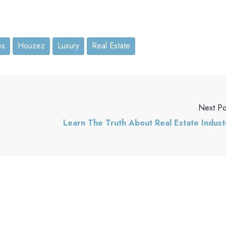
es
Houzez
Luxury
Real Estate
Next Po
Learn The Truth About Real Estate Indust