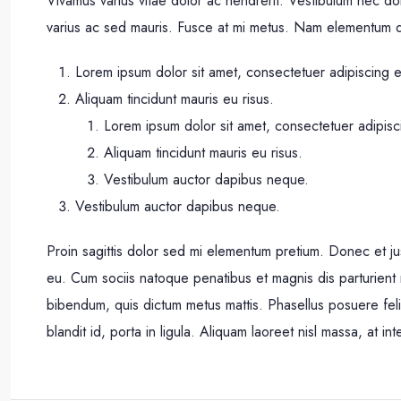
Vivamus varius vitae dolor ac hendrerit. Vestibulum nec do
varius ac sed mauris. Fusce at mi metus. Nam elementum d
Lorem ipsum dolor sit amet, consectetuer adipiscing el
Aliquam tincidunt mauris eu risus.
Lorem ipsum dolor sit amet, consectetuer adipisci
Aliquam tincidunt mauris eu risus.
Vestibulum auctor dapibus neque.
Vestibulum auctor dapibus neque.
Proin sagittis dolor sed mi elementum pretium. Donec et 
eu. Cum sociis natoque penatibus et magnis dis parturient mo
bibendum, quis dictum metus mattis. Phasellus posuere feli
blandit id, porta in ligula. Aliquam laoreet nisl massa, at int